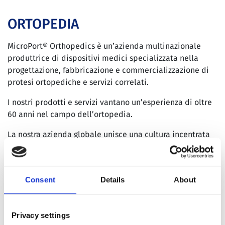
ORTOPEDIA
MicroPort® Orthopedics è un’azienda multinazionale
produttrice di dispositivi medici specializzata nella
progettazione, fabbricazione e commercializzazione di
protesi ortopediche e servizi correlati.
I nostri prodotti e servizi vantano un’esperienza di oltre
60 anni nel campo dell’ortopedia.
La nostra azienda globale unisce una cultura incentrata
sulla qualità e all’attenzione ai dettagli con competenza
e innovazione. Il nostro spirito innovativo ci ha spinto a
dedicarci costantemente alla realizzazione di prodotti
Consent
Details
About
ortopedici e servizi apprezzati da pazienti e chirurghi. In
questo modo miriamo a migliorare la longevità e la
qualità della vita dei nostri pazienti, rispondendo al
Privacy settings
tempo stesso alle esigenze del panorama sanitario in