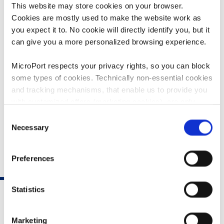
costante evoluzione.
This website may store cookies on your browser.
Cookies are mostly used to make the website work as
you expect it to. No cookie will directly identify you, but it
SCOPRI DI PIÙ
can give you a more personalized browsing experience.
MicroPort respects your privacy rights, so you can block
some types of cookies. Technically non-essential cookies
and tracking mechanisms, that enable us to provide you
with customized offers (marketing cookies), are only
used if you have given prior consent to such use.
Consent
Necessary
Selection
By clicking “Allow selection” or "Allow all", only the
cookies you selected will be used. You can withdraw the
Preferences
consent that you granted here at any time by going
to
Cookies Settings
. For more information, please see
our
Cookie Policy
.
Statistics
Marketing