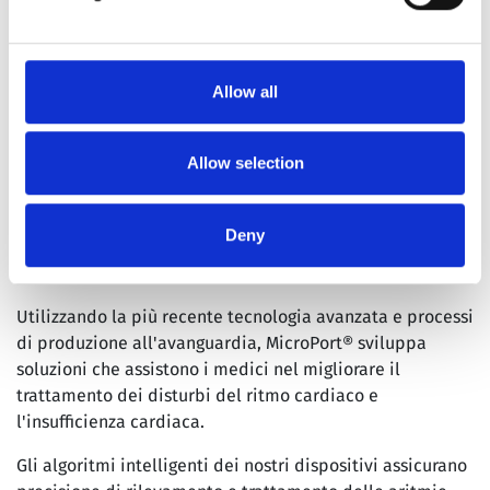
SOLUZIONI PER LA GESTIONE DEL
RITMO CARDIACO
Allow all
Società innovatrice nel campo delle terapie fisiologiche,
Allow selection
guidata da team di esperti in R&S e dotata di impianti
di produzione all'avanguardia in tutto il mondo,
MicroPort® concepisce, progetta e sviluppa soluzioni per
Deny
la gestione dei disturbi del ritmo cardiaco e
dell'insufficienza cardiaca.
Utilizzando la più recente tecnologia avanzata e processi
di produzione all'avanguardia, MicroPort® sviluppa
soluzioni che assistono i medici nel migliorare il
trattamento dei disturbi del ritmo cardiaco e
l'insufficienza cardiaca.
Gli algoritmi intelligenti dei nostri dispositivi assicurano