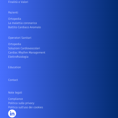
Finalità e Valori
Pazienti
Ortopedia
La malattia coronarica
Battito Cardiaco Anomalo
Operatori Sanitari
Ortopedia
Soluzioni Cardiovascolari
Cardiac Rhythm Management
Elettrofisiologia
Education
Contact
Note legali
Compliance
Politica sulla privacy
Politica sull’uso dei cookies